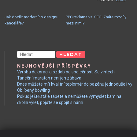
NAVIGACE
Jak docílit moderního designu
PPC reklama vs. SEO: Znáte rozdíly
kanceláře?
mezi nimi?
PRO
PŘÍSPĚVEK
Vyhledávání
NEJNOVĚJŠÍ PŘÍSPĚVKY
Výroba dekorací a ozdob od společnosti Selvintech
Taneční maraton není jen zábava
Dnes můžete mít kvalitní teploměr do bazénu jednoduše i vy
Oblíbený bowling
Pokud ještě stále tápete a nemůžete vymyslet kam na
školní výlet, pojďte se spojit s námi