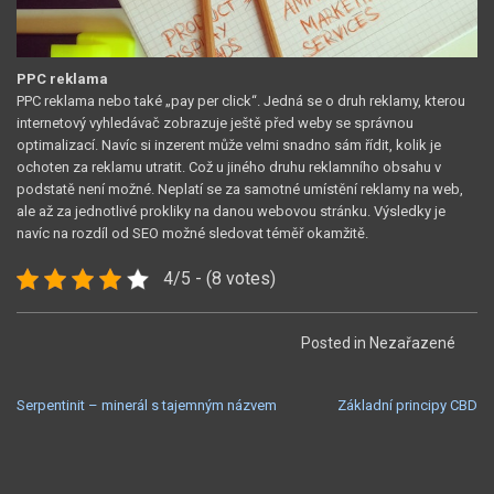
PPC reklama
PPC reklama nebo také „pay per click“. Jedná se o druh reklamy, kterou
internetový vyhledávač zobrazuje ještě před weby se správnou
optimalizací. Navíc si inzerent může velmi snadno sám řídit, kolik je
ochoten za reklamu utratit. Což u jiného druhu reklamního obsahu v
podstatě není možné. Neplatí se za samotné umístění reklamy na web,
ale až za jednotlivé prokliky na danou webovou stránku. Výsledky je
navíc na rozdíl od SEO možné sledovat téměř okamžitě.
4/5 - (8 votes)
Posted in Nezařazené
NAVIGACE
Serpentinit – minerál s tajemným názvem
Základní principy CBD
PRO