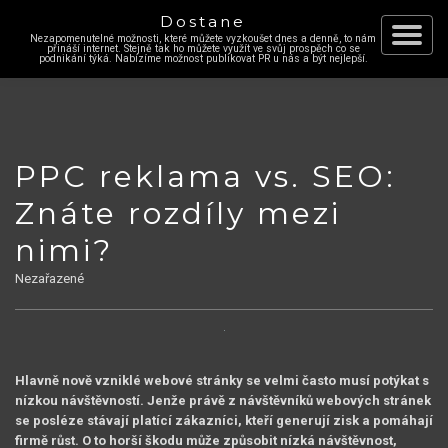
Dostane
Nezapomenutelné možnosti, které můžete vyzkoušet dnes a denně, to nám
Skip
přináší internet. Stejně tak ho můžete využít ve svůj prospěch co se
Toggle
podnikání týká. Nabízíme možnost publikovat PR u nás a být nejlepší.
to
content
navigat
PPC reklama vs. SEO:
Znáte rozdíly mezi
nimi?
Nezařazené
Hlavně nově vzniklé webové stránky se velmi často musí potýkat s
nízkou návštěvností. Jenže právě z návštěvníků webových stránek
se posléze stávají platící zákazníci, kteří generují zisk a pomáhají
firmě růst. O to horší škodu může způsobit nízká návštěvnost,