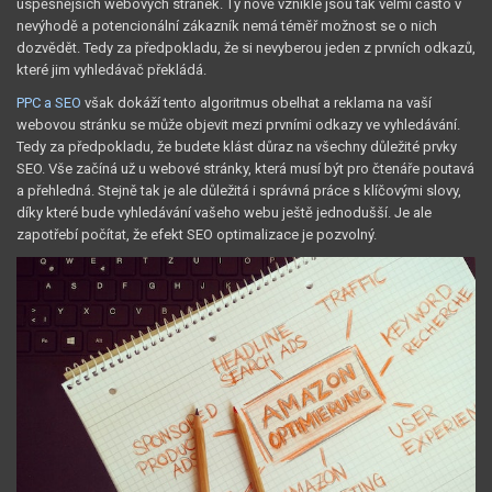
úspěšnějších webových stránek. Ty nově vzniklé jsou tak velmi často v
nevýhodě a potencionální zákazník nemá téměř možnost se o nich
dozvědět. Tedy za předpokladu, že si nevyberou jeden z prvních odkazů,
které jim vyhledávač překládá.
PPC a SEO
však dokáží tento algoritmus obelhat a reklama na vaší
webovou stránku se může objevit mezi prvními odkazy ve vyhledávání.
Tedy za předpokladu, že budete klást důraz na všechny důležité prvky
SEO. Vše začíná už u webové stránky, která musí být pro čtenáře poutavá
a přehledná. Stejně tak je ale důležitá i správná práce s klíčovými slovy,
díky které bude vyhledávání vašeho webu ještě jednodušší. Je ale
zapotřebí počítat, že efekt SEO optimalizace je pozvolný.