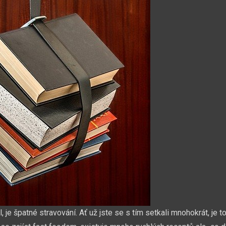
 je špatné stravování. Ať už jste se s tím setkali mnohokrát, je t