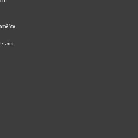
dům
 zaměňte
 se vám