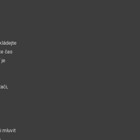
kládejte
te čas
 je
ači,
i mluvit
a