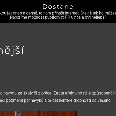
Dostane
šet dnes a denně, to nám přináší internet. Stejně tak ho můžete
Nabízíme možnost publikovat PR u nás a být nejlepší.
nější
návratu ze školy či z práce. Ztráta efektivnosti je způsobená 
stačí pozměnit pár návyků a přidat některé drobnosti do vašeho