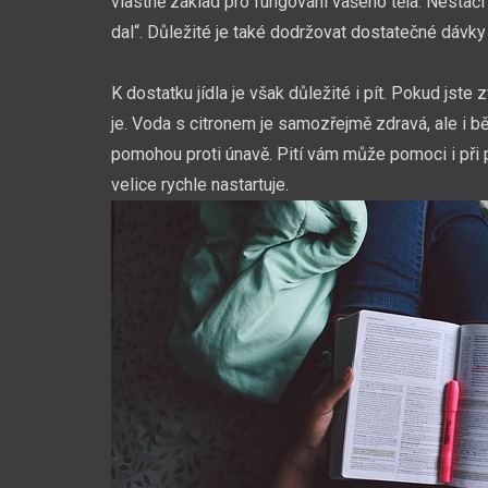
vlastně základ pro fungování vašeho těla. Nestačí
dal“. Důležité je také dodržovat dostatečné dávky jí
K dostatku jídla je však důležité i pít. Pokud jst
je. Voda s citronem je samozřejmě zdravá, ale i b
pomohou proti únavě. Pití vám může pomoci i při 
velice rychle nastartuje.