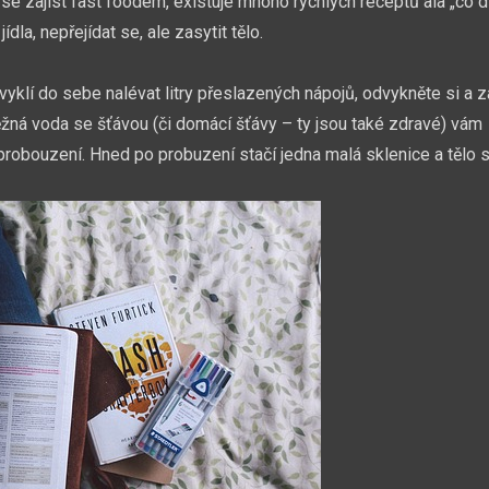
 se zajíst fast foodem, existuje mnoho rychlých receptů ala „co 
dla, nepřejídat se, ale zasytit tělo.
e zvyklí do sebe nalévat litry přeslazených nápojů, odvykněte si a
ěžná voda se šťávou (či domácí šťávy – ty jsou také zdravé) vám
probouzení. Hned po probuzení stačí jedna malá sklenice a tělo