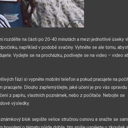
ení rozdělte na části po 20-40 minutách a mezi jednotlivé úseky v
dpočinku, například v podobě svačiny. Vyhněte se ale tomu, abys
dujete. Vydejte se na procházku, podívejte se na video – video ať
vých fází si vypněte mobilní telefon a pokud pracujete na počít
ém pracujete. Dlouho zapřemýšlejte, jaké učení je pro vás opravdu
čení z papíru, vlastních poznámek, nebo z počítače. Nebojte se
vdové výsledky.
 poznámkový blok sepište velice stručnou osnovu a snažte se sam
m hovoření o tématu půjde dobře, tím spíše uspějete u zkoušek 