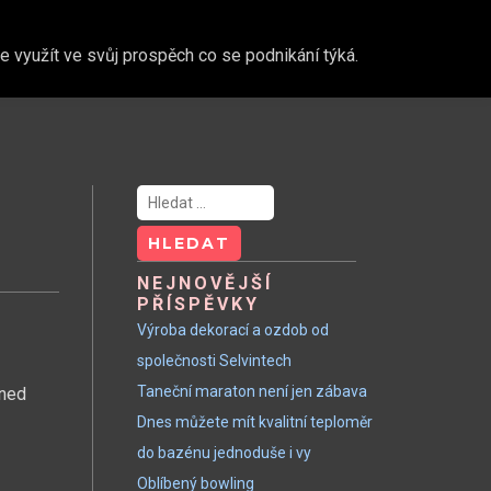
 využít ve svůj prospěch co se podnikání týká.
Vyhledávání
NEJNOVĚJŠÍ
PŘÍSPĚVKY
Výroba dekorací a ozdob od
společnosti Selvintech
Taneční maraton není jen zábava
hned
Dnes můžete mít kvalitní teploměr
do bazénu jednoduše i vy
Oblíbený bowling