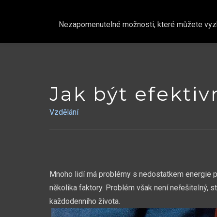
Nezapomenutelné možnosti, které můžete vyzkou
Skip
to
content
Jak být efektiv
Vzdělání
Mnoho lidí má problémy s nedostatkem energie po 
několika faktory. Problém však není neřešitelný, 
každodenního života.