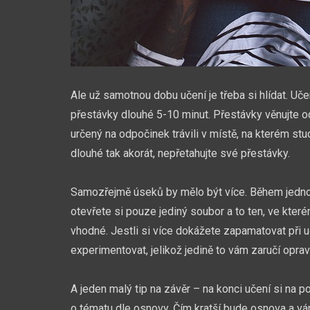
Ale už samotnou dobu učení je třeba si hlídat. Uč
přestávky dlouhé 5-10 minut. Přestávky věnujte o
určený na odpočinek trávili v místě, na kterém stu
dlouhé tak akorát, nepřetahujte své přestávky.
Samozřejmě úseků by mělo být více. Během jednotli
otevřete si pouze jediný soubor a to ten, ve kter
vhodné. Jestli si více dokážete zapamatovat při u
experimentovat, jelikož jedině to vám zaručí opra
A jeden malý tip na závěr – na konci učení si na
o tématu dle osnovy. Čím kratší bude osnova a vá