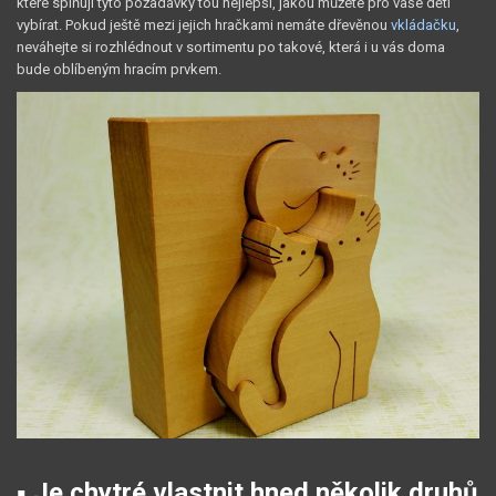
které splňují tyto požadavky tou nejlepší, jakou můžete pro vaše děti
vybírat. Pokud ještě mezi jejich hračkami nemáte dřevěnou
vkládačku
,
neváhejte si rozhlédnout v sortimentu po takové, která i u vás doma
bude oblíbeným hracím prvkem.
▪ Je chytré vlastnit hned několik druhů