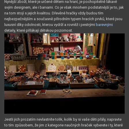
Nynější zboží, které je určené dětem na hraní, je pochopitelně lákavé
svým designem, ale i barvami. Co je však mnohem podstatnější je to, jak
na tom stojí s jejich kvalitou. Dřevěné hračky vždy budou tím
nejbezpečnějším a současně přírodním typem hracích prvků, které jsou
luxusní díky odolnosti, kterou vydrží a rovněž i pestrými
barevnými
detaily, které přilákají dětskou pozornost.
Jestli jich prozatím nevlastníte tolik, kolik by si vaše děti přály, napravte
to tím způsobem, že jim z kategorie naučných hraček vyberete i ty, které