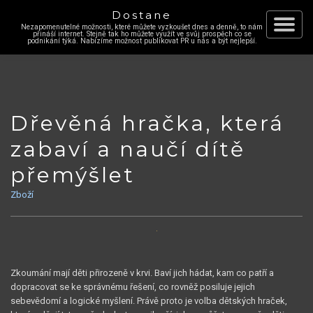
Dostane
Nezapomenutelné možnosti, které můžete vyzkoušet dnes a denně, to nám
Skip
přináší internet. Stejně tak ho můžete využít ve svůj prospěch co se
Toggle
podnikání týká. Nabízíme možnost publikovat PR u nás a být nejlepší.
to
content
navigat
Dřevěná hračka, která
zabaví a naučí dítě
přemýšlet
Zboží
Zkoumání mají děti přirozeně v krvi. Baví jich hádat, kam co patří a
dopracovat se ke správnému řešení, co rovněž posiluje jejich
sebevědomí a logické myšlení. Právě proto je volba dětských hraček,