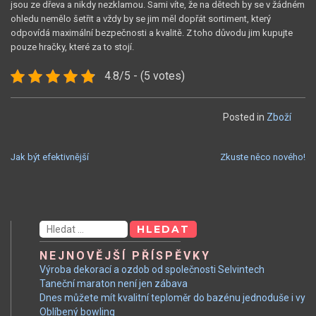
jsou ze dřeva a nikdy nezklamou. Sami víte, že na dětech by se v žádném
ohledu nemělo šetřit a vždy by se jim měl dopřát sortiment, který
odpovídá maximální bezpečnosti a kvalitě. Z toho důvodu jim kupujte
pouze hračky, které za to stojí.
4.8/5 - (5 votes)
Posted in
Zboží
NAVIGACE
Jak být efektivnější
Zkuste něco nového!
PRO
PŘÍSPĚVEK
Vyhledávání
NEJNOVĚJŠÍ PŘÍSPĚVKY
Výroba dekorací a ozdob od společnosti Selvintech
Taneční maraton není jen zábava
Dnes můžete mít kvalitní teploměr do bazénu jednoduše i vy
Oblíbený bowling