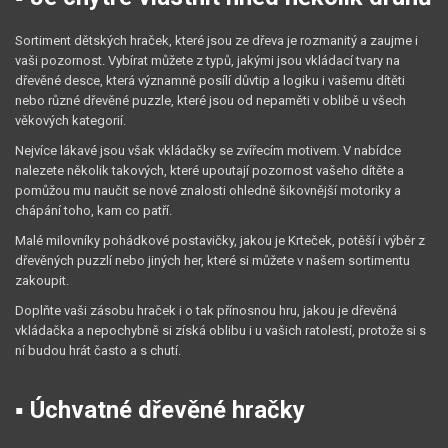
Sortiment dětských hraček, které jsou ze dřeva je rozmanitý a zaujme i
vaši pozornost. Vybírat můžete z typů, jakými jsou vkládací tvary na
dřevěné desce, která významně posílí důvtip a logiku i vašemu dítěti
nebo různé dřevěné puzzle, které jsou od nepaměti v oblibě u všech
věkových kategorií.
Nejvíce lákavé jsou však vkládačky se zvířecím motivem. V nabídce
nalezete několik takových, které upoutají pozornost vašeho dítěte a
pomůžou mu naučit se nové znalosti ohledně šikovnější motoriky a
chápání toho, kam co patří.
Malé milovníky pohádkové postavičky, jakou je Krteček, potěší i výběr z
dřevěných puzzlí nebo jiných her, které si můžete v našem sortimentu
zakoupit.
Doplňte vaši zásobu hraček i o tak přínosnou hru, jakou je dřevěná
vkládačka a nepochybně si získá oblibu i u vašich ratolestí, protože si s
ní budou hrát často a s chutí.
▪ Úchvatné dřevěné hračky