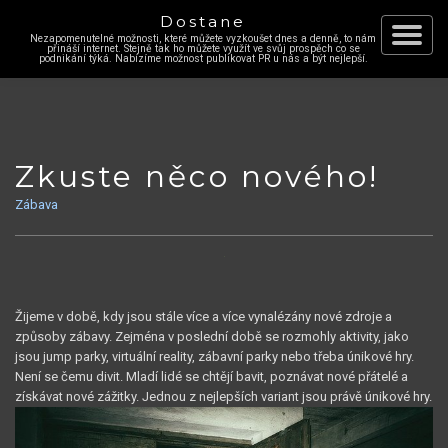
Dostane
Nezapomenutelné možnosti, které můžete vyzkoušet dnes a denně, to nám
Skip
přináší internet. Stejně tak ho můžete využít ve svůj prospěch co se
Toggle
podnikání týká. Nabízíme možnost publikovat PR u nás a být nejlepší.
to
content
navigat
Zkuste něco nového!
Zábava
Žijeme v době, kdy jsou stále více a více vynalézány nové zdroje a
způsoby zábavy. Zejména v poslední době se rozmohly aktivity, jako
jsou jump parky, virtuální reality, zábavní parky nebo třeba únikové hry.
Není se čemu divit. Mladí lidé se chtějí bavit, poznávat nové přátelé a
získávat nové zážitky. Jednou z nejlepších variant jsou právě únikové hry.