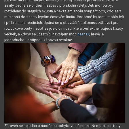
závity. Jedná se o ideální zábavu pro školní výlety. Děti mohou být
rozděleny do stejných skupin a navzájem spolu soupeřit o to, kdo se z
místnosti dostane v lepším časovém limitu. Podobně by tomu mohlo být
i při firemních večírcích. Jedná se o obzvláště oblíbenou zábavu i pro
rozlučkové party, neboť se jde o činnosti, která perfektně rozjede každý
večírek, a kdyby se účastníci navzájem moc
neznali
, hravě je
jednoduchou a vtipnou zábavou semkne.
Zároveň se nejedná o náročnou pohybovou činnost. Nemusíte se tedy