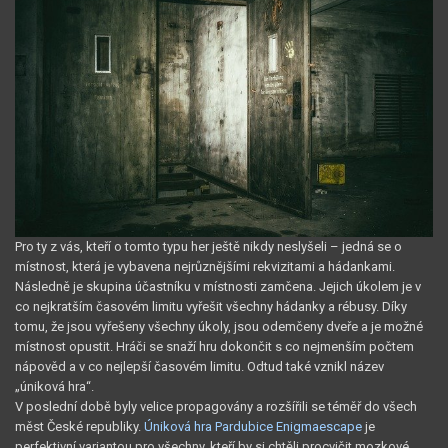
Pro ty z vás, kteří o tomto typu her ještě nikdy neslyšeli – jedná se o
místnost, která je vybavena nejrůznějšími rekvizitami a hádankami.
Následně je skupina účastníku v místnosti zamčena. Jejich úkolem je v
co nejkratším časovém limitu vyřešit všechny hádanky a rébusy. Díky
tomu, že jsou vyřešeny všechny úkoly, jsou odemčeny dveře a je možné
místnost opustit. Hráči se snaží hru dokončit s co nejmenším počtem
nápověd a v co nejlepší časovém limitu. Odtud také vznikl název
„úniková hra“.
V poslední době byly velice propagovány a rozšířili se téměř do všech
měst České republiky.
Úniková hra Pardubice Enigmaescape
je
perfektivní variantou pro všechny, kteří by si chtěli procvičit mozkové