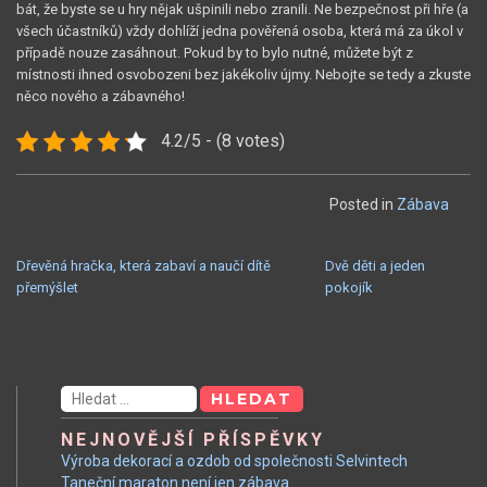
bát, že byste se u hry nějak ušpinili nebo zranili. Ne bezpečnost při hře (a
všech účastníků) vždy dohlíží jedna pověřená osoba, která má za úkol v
případě nouze zasáhnout. Pokud by to bylo nutné, můžete být z
místnosti ihned osvobozeni bez jakékoliv újmy. Nebojte se tedy a zkuste
něco nového a zábavného!
4.2/5 - (8 votes)
Posted in
Zábava
NAVIGACE
Dřevěná hračka, která zabaví a naučí dítě
Dvě děti a jeden
přemýšlet
pokojík
PRO
PŘÍSPĚVEK
Vyhledávání
NEJNOVĚJŠÍ PŘÍSPĚVKY
Výroba dekorací a ozdob od společnosti Selvintech
Taneční maraton není jen zábava