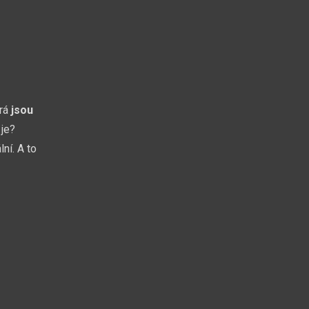
erá
jsou
 je?
ní. A to