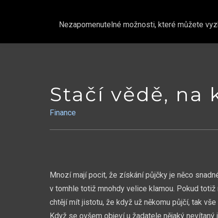
Nezapomenutelné možnosti, které můžete vyzkou
Skip
to
content
Stačí vědě, na 
Finance
Mnozí mají pocit, že získání půjčky je něco snad
v tomhle totiž mnohdy velice klamou. Pokud totiž 
chtějí mít jistotu, že když už někomu půjčí, tak 
Když se ovšem objeví u žadatele nějaký nevítaný j