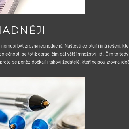
NADNĚJI
nemusí být zrovna jednoduché. Naštěstí existují i jiná řešení, kt
olečnosti se totiž obrací čím dál větší množství lidí. Čím to tedy
roto se peněz dočkají i takoví žadatelé, kteří nejsou zrovna ideál