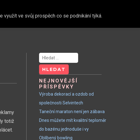
 využít ve svůj prospěch co se podnikání týká.
Vyhledávání
NEJNOVĚJŠÍ
PŘÍSPĚVKY
Výroba dekorací a ozdob od
společnosti Selvintech
Taneční maraton není jen zábava
Reklamy
Dnes můžete mít kvalitní teploměr
y totiž
do bazénu jednoduše i vy
lácet.
Oblíbený bowling