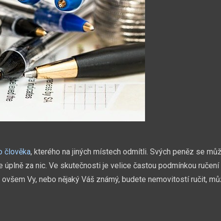
o člověka
, kterého na jiných místech odmítli. Svých peněz se mů
e úplně za nic. Ve skutečnosti je velice častou podmínkou ručení
ž ovšem Vy, nebo nějaký Váš známý, budete nemovitostí ručit, mů