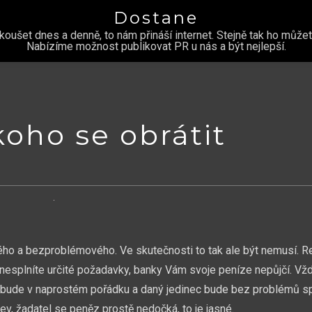
Dostane
šet dnes a denně, to nám přináší internet. Stejně tak ho můžete
Nabízíme možnost publikovat PR u nás a být nejlepší.
koho se obrátit
ného a bezproblémového. Ve skutečnosti to tak ale být nemusí. 
nesplníte určité požadavky, banky Vám svoje peníze nepůjčí. Vžd
vše bude v naprostém pořádku a daný jedinec bude bez problémů sp
ev, žadatel se peněz prostě nedočká, to je jasné.