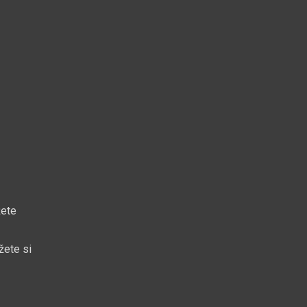
žete
žete si