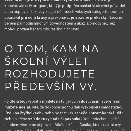
koncipován celý program, který je podpořen našimi školenými průvodci.
Jsou připraveni tak, aby zaujali děti všech věkových kategorií a pomohli
poznávat
přírodní krásy
a překonávat
přirozené překážky
. Naučí je
během pár hodin mnohým dovednostem a ukáží z přírody víc, než
mohou poznat během roku ze školních lavic.
O TOM,
KAM NA
ŠKOLNÍ VÝLET
ROZHODUJETE
PŘEDEVŠÍM VY.
Pojďte si tedy vybrat a myslete na to, jakou
radost vašim svěřencům
můžete udělat
. Víte, že dokonce mohou děti vyzkoušet i samostatnou
jízdu na čtyřkolkách
? Nebo poznat, jak se
pečou Štramberské uši
?
Nebo si třeba
vzít do ruky hada či pavouka
? Tohle všechno a ještě
mnohem více jsme připraveni žákům ukázat. Částka, kterou za takový
program rodiče zaplatí, nebude nijak závratná a děti se vrátí z akce jistě