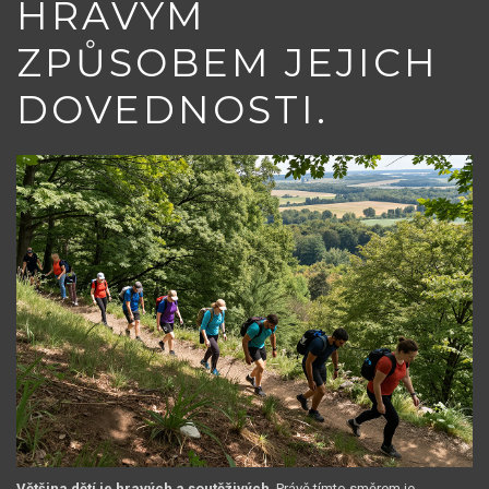
HRAVÝM
ZPŮSOBEM JEJICH
DOVEDNOSTI.
Většina dětí je hravých a soutěživých
. Právě tímto směrem je