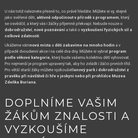
U nás totiž naleznete přesně to, co právě hledáte. Můžete si vy, stejně
jako svěřené děti,
aktivně odpočinout v přírodě s programem
, který
se osvědčil, a který vás i žáčky příjemně překvapí. Nebude nouze o
dobrodružství
,
nové poznávání
a také o
vyzkoušení fyzických sil a
celkové zdatnosti
.
Ukážeme vám
nová místa
a
děti zabavíme na mnoho hodin
a v
případě dvoudenní akce i na celé dva dny. Můžete si vybrat
program
podle věkové kategorie
, který bude vašemu kolektivu dětí vyhovovat.
Pro nejmenší je program upravený tak, aby ho zvládli i žáčci prvních tříd.
Pro větší starší žáky můžete vyzkoušet
lanový park i dobrodružství z
pravěku při návštěvě či hře v jeskyni nebo při prohlídce Muzea
Zdeňka Buriana
.
DOPLNÍME VAŠIM
ŽÁKŮM ZNALOSTI A
VYZKOUŠÍME