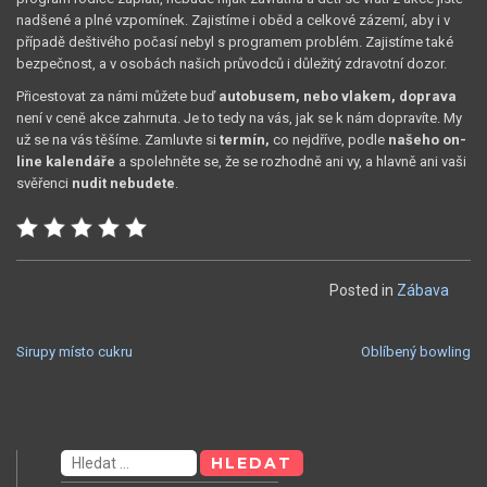
nadšené a plné vzpomínek. Zajistíme i oběd a celkové zázemí, aby i v
případě deštivého počasí nebyl s programem problém. Zajistíme také
bezpečnost, a v osobách našich průvodců i důležitý zdravotní dozor.
Přicestovat za námi můžete buď
autobusem, nebo vlakem, doprava
není v ceně akce zahrnuta. Je to tedy na vás, jak se k nám dopravíte. My
už se na vás těšíme. Zamluvte si
termín,
co nejdříve, podle
našeho on-
line kalendáře
a spolehněte se, že se rozhodně ani vy, a hlavně ani vaši
svěřenci
nudit nebudete
.
Posted in
Zábava
NAVIGACE
Sirupy místo cukru
Oblíbený bowling
PRO
PŘÍSPĚVEK
Vyhledávání