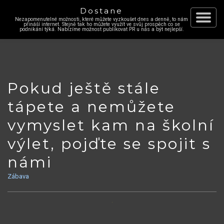
Dostane
Nezapomenutelné možnosti, které můžete vyzkoušet dnes a denně, to nám
Skip
přináší internet. Stejně tak ho můžete využít ve svůj prospěch co se
Toggle
podnikání týká. Nabízíme možnost publikovat PR u nás a být nejlepší.
to
content
navigat
Pokud ještě stále
tápete a nemůžete
vymyslet kam na školní
výlet, pojďte se spojit s
námi
Zábava