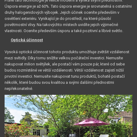
Právě tato technologie je velice moderní a vyniká svými přednostmi.
Úspora energie je až 60%. Tato úspora energie je srovnatelná s ostatními
druhy halogenidových výbojek. Jejich účinek oceníte především v
osvětlení exteriéru. Vynikající je do prostředí, na které působí
povětrnostní vlivy. Na takovýchto místech uvidíte jejich výjimečné
vlastnosti. Oceníte především úsporu a také pozitivní a líbivé světlo.
Optická účinnost
Vysoká optická účinnost tohoto produktu umožňuje zvětšit vzdálenost
mezi svítidly. Díky tomu snížíte velkou počáteční investici. Nemusíte
nakupovat milion světýlek, ale postačí vám pouze pár, které od sebe
budou rozmístěné ve větší vzdálenosti. Větší vzdálenost zajistí nižší
prvotní investici. Nemusíte nakupovat tunu produktů, bohatě postačí
několik, které budou svou kvalitou a svými dalšími přednostmi
nepřekonatelné.