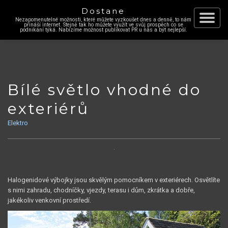
Dostane
Nezapomenutelné možnosti, které můžete vyzkoušet dnes a denně, to nám
Skip
přináší internet. Stejně tak ho můžete využít ve svůj prospěch co se
Toggle
podnikání týká. Nabízíme možnost publikovat PR u nás a být nejlepší.
to
content
navigat
Bílé světlo vhodné do
exteriérů
Elektro
Halogenidové výbojky jsou skvělým pomocníkem v exteriérech. Osvětlíte
s nimi zahradu, chodníčky, vjezdy, terasu i dům, zkrátka a dobře,
jakékoliv venkovní prostředí.