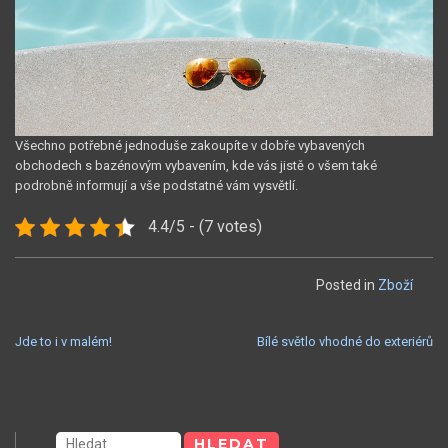
Všechno potřebné jednoduše zakoupíte v dobře vybavených
obchodech s bazénovým vybavením, kde vás jistě o všem také
podrobně informují a vše podstatné vám vysvětlí.
4.4/5 - (7 votes)
Posted in
Zboží
NAVIGACE
Jde to i v malém!
Bílé světlo vhodné do exteriérů
PRO
PŘÍSPĚVEK
Vyhledávání