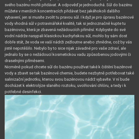
svého bazénu mohli přidávat. A odpověď je jednoduchá. Sůl do bazénu
můžete v menších koncentracích přidávat bez jakéhokoli dalšího
vybavení, jen si musíte zvolit tu pravou sůl. I když je pro úpravu bazénové
vody vhodná sůl v potravinářské kvalitě, tak si jednoznačně kupte tu
bazénovou, která je zbavená nežádoucích příměsí. Kdybyste do své
vodní nádrže nasypali klasickou kuchyňskou sůl, mohlo by sám dost
dobře stát, že voda ve vaší nádrži zežloutne anebo zhnědne, což by vás
jistě nepotěšilo. Nebylo by to sice nijak závadné pro vaše zdraví, ale
jednalo by se o nežádoucí kosmetickou vadu způsobenou jodovými či
draselnými příměsemi.
Nicméně pokud chcete sůl do bazénu používat také k čištění bazénové
vody a zbavit se tak bazénové chemie, budete nezbytně potřebovat také
salinizační jednotku, kterou svou bazénovou nádrž vybavíte. V ní bude
docházet k elektrolýze slaného roztoku, uvolňování chlóru, a tedy i k
potřebné desinfekci.