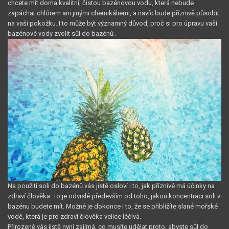
chcete mít doma kvalitní, čistou bazénovou vodu, která nebude
zapáchat chlórem ani jinými chemikáliemi, a navíc bude příznivě působit
na vaši pokožku. I to může být významný důvod, proč si pro úpravu vaší
bazénové vody zvolit sůl do bazénů
.
Na použití soli do bazénů vás jistě osloví i to, jak příznivé má účinky na
zdraví člověka. To je odvislé především od toho, jakou koncentraci soli v
bazénu budete mít. Možné je dokonce i to, že se přiblížíte slané mořské
vodě, která je pro zdraví člověka velice léčivá.
Přirozeně vás jistě nyní zajímá, co musíte udělat proto, abyste sůl do