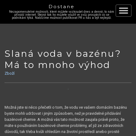
Dostane
Nezapomenutelné možnosti, které můžete vyzkoušet dnes a denně, to nám
Skip
přináší internet. Stejně tak ho můžete využít ve svůj prospěch co se
Toggle
podnikání týká. Nabízíme možnost publikovat PR u nás a být nejlepší.
to
content
navigat
Slaná voda v bazénu?
Má to mnoho výhod
Zboží
Možná jste si něco přečetli o tom, že vodu ve vašem domácím bazénu
byste mohli udržovat i jiným způsobem, než je pravidelné přidávání
bazénové chemie. A možná vás tato možnost zaujala právě proto, že
máte s používáním bazénové chemie problémy, ať již ze zdravotních
důvodů, tak třeba kvůli ohledům na životní prostředí anebo prostě