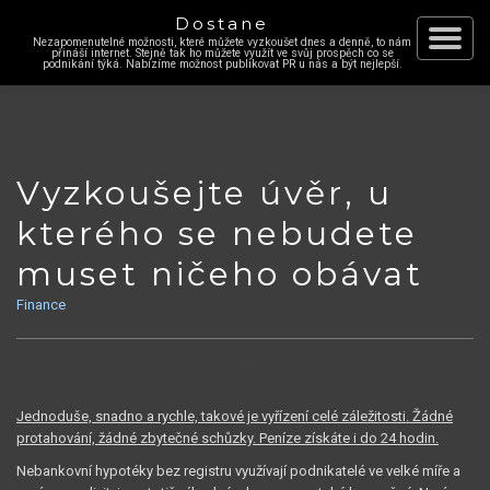
Dostane
Nezapomenutelné možnosti, které můžete vyzkoušet dnes a denně, to nám
Skip
přináší internet. Stejně tak ho můžete využít ve svůj prospěch co se
Toggle
podnikání týká. Nabízíme možnost publikovat PR u nás a být nejlepší.
to
content
navigat
Vyzkoušejte úvěr, u
kterého se nebudete
muset ničeho obávat
Finance
Jednoduše, snadno a rychle, takové je vyřízení celé záležitosti. Žádné
protahování, žádné zbytečné schůzky. Peníze získáte i do 24 hodin.
Nebankovní hypotéky bez registru využívají podnikatelé ve velké míře a