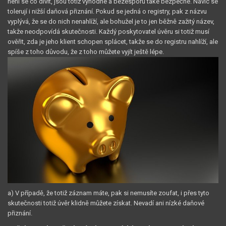
není se co divit, jsou totiž výhodné a bezesporu také bezpečné. Navíc se
tolerují i nižší daňová přiznání. Pokud se jedná o registry, pak z názvu
vyplývá, že se do nich nenahlíží, ale bohužel je to jen běžně zažitý název,
takže neodpovídá skutečnosti. Každý poskytovatel úvěru si totiž musí
ověřit, zda je jeho klient schopen splácet, takže se do registru nahlíží, ale
spíše z toho důvodu, že z toho můžete vyjít ještě lépe.
a)
V případě, že totiž záznam máte, pak si nemusíte zoufat, i přes tyto
skutečnosti totiž úvěr klidně můžete získat. Nevadí ani nízké daňové
přiznání.