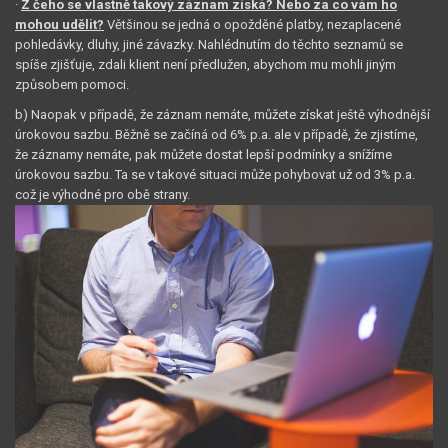
·
Z čeho se vlastně takový záznam získá? Nebo za co vám ho
mohou udělit?
Většinou se jedná o opožděné platby, nezaplacené
pohledávky, dluhy, jiné závazky. Nahlédnutím do těchto seznamů se
spíše zjišťuje, zdali klient není předlužen, abychom mu mohli jiným
způsobem pomoci.
b)
Naopak v případě, že záznam nemáte, můžete získat ještě výhodnější
úrokovou sazbu. Běžně se začíná od 6% p.a. ale v případě, že zjistíme,
že záznamy nemáte, pak můžete dostat lepší podmínky a snížíme
úrokovou sazbu. Ta se v takové situaci může pohybovat už od 3% p.a.
což je výhodné pro obě strany.