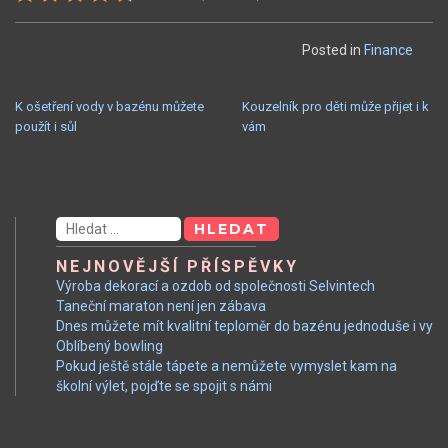
Posted in
Finance
NAVIGACE
K ošetření vody v bazénu můžete
Kouzelník pro děti může přijet i k
použít i sůl
vám
PRO
PŘÍSPĚVEK
Vyhledávání
NEJNOVĚJŠÍ PŘÍSPĚVKY
Výroba dekorací a ozdob od společnosti Selvintech
Taneční maraton není jen zábava
Dnes můžete mít kvalitní teploměr do bazénu jednoduše i vy
Oblíbený bowling
Pokud ještě stále tápete a nemůžete vymyslet kam na
školní výlet, pojďte se spojit s námi