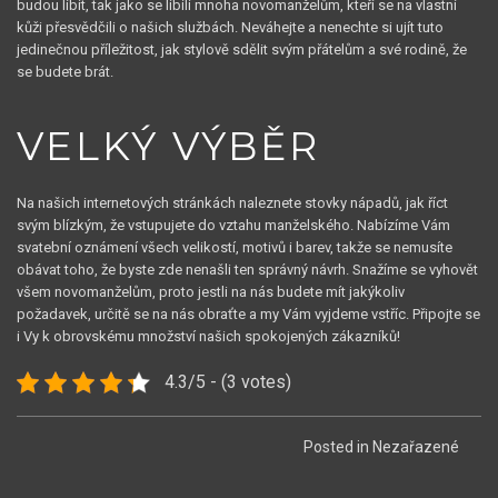
budou líbit, tak jako se líbili mnoha novomanželům, kteří se na vlastní
kůži přesvědčili o našich službách. Neváhejte a nenechte si ujít tuto
jedinečnou příležitost, jak stylově sdělit svým přátelům a své rodině, že
se budete brát.
VELKÝ VÝBĚR
Na našich internetových stránkách naleznete stovky nápadů, jak říct
svým blízkým, že vstupujete do vztahu manželského. Nabízíme Vám
svatební oznámení všech velikostí, motivů i barev, takže se nemusíte
obávat toho, že byste zde nenašli ten správný návrh. Snažíme se vyhovět
všem novomanželům, proto jestli na nás budete mít jakýkoliv
požadavek, určitě se na nás obraťte a my Vám vyjdeme vstříc. Připojte se
i Vy k obrovskému množství našich spokojených zákazníků!
4.3/5 - (3 votes)
Posted in Nezařazené