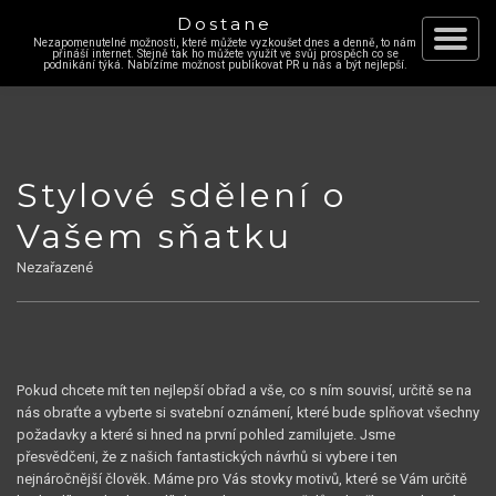
Dostane
Nezapomenutelné možnosti, které můžete vyzkoušet dnes a denně, to nám
Skip
přináší internet. Stejně tak ho můžete využít ve svůj prospěch co se
Toggle
podnikání týká. Nabízíme možnost publikovat PR u nás a být nejlepší.
to
content
navigat
Stylové sdělení o
Vašem sňatku
Nezařazené
Pokud chcete mít ten nejlepší obřad a vše, co s ním souvisí, určitě se na
nás obraťte a vyberte si
svatební oznámení
, které bude splňovat všechny
požadavky a které si hned na první pohled zamilujete. Jsme
přesvědčeni, že z našich fantastických návrhů si vybere i ten
nejnáročnější člověk. Máme pro Vás stovky motivů, které se Vám určitě