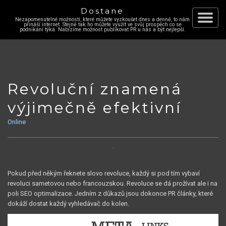
Dostane
Nezapomenutelné možnosti, které můžete vyzkoušet dnes a denně, to nám
Skip
přináší internet. Stejně tak ho můžete využít ve svůj prospěch co se
Toggle
podnikání týká. Nabízíme možnost publikovat PR u nás a být nejlepší.
to
content
navigat
Revoluční znamená
výjimečně efektivní
Online
Pokud před někým řeknete slovo revoluce, každý si pod tím vybaví
revoluci sametovou nebo francouzskou. Revoluce se dá prožívat ale i na
poli SEO optimalizace. Jedním z důkazů jsou dokonce PR články, které
dokáží dostat každý vyhledávač do kolen.