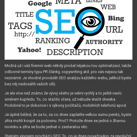
Možná už i váš firemní web někdy prošel nějakou tou optimalizací, takže
odborné termíny typu PR články, copywriting atd. pro vás nejsou tak
neznámé. Je vhodné provádět SEO analýzu každého webu, jelikož byste
bez něj nedosáhli vašich cílů.
Je ale více než známo že vývoj všeho je velmi rychlý a to ještě navíc
směrem kupředu. To, co stačilo včera, už nebude stačit dneska.
Podobné to je dokonce i s výkony počítačů, mobilních telefonů apod.
Je úplně běžné, že za to, za co dnes zaplatíte velkou sumu peněz, byste
zítra mohli koupit za polovinu. Proč? Protože dnes se jedná o žhavou
novinku a zítra se bude jednat o zastaralou věc.
Stejným vývojem prochází i SEO. To, co je dnes považováno za revoluční