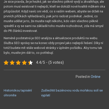
Je sice pravda, že je hezké, jak se všechno pěkně vyvíjí a zkvalitňuje, ale
potom musí existovat ti nejlepší, kteří se dokáží nové kvalitě mžikem oka
přizpůsobit. Když navíc oni vědí, co s vaším webem, abyste se drželi na
prvních příčkách vyhledávačů, pak je to radost podnikat. Jediné, co
musíte udělat je to, že musíte najít někoho, kdo vám všechno pěkně
vysvětlí a vy se sami na základě toho musíte rozhodnout, zda má smysl
do PR článků investovat.
Neméně podstatná je SEO analýza a aktualizace produktů na webu.
Služba SEO správy se na konec vždy projeví jako nejlepší řešení. Díky ní
totiž budete mít stále webové stránky v úplném pořádku. Aby tomu tak
bylo, musíte jim dát to, co potřebují.
4.4/5 - (5 votes)
Posted in
Online
NAVIGACE
Historickou tapisérií
Zušlechtit bazénovou vodu mořskou solí se
ohromíte
vyplatí
PRO