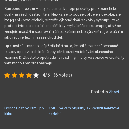
Konopné mazání
– olej ze semen konopí je skvělý pro kosmetické
účely na všech částech těla. Netýká se to pouze obličeje a dekoltu, ale
lze jej aplikovat kdekoli, protože výborně tkáň pokožky vyživuje. Právě
proto si tyto oleje oblíbili maséři, kdy zvyšuje účinnost terapie, ať už se
věnujete masážím sportovním či relaxačním nebo výrazně regeneračním,
jako jsou reflexní masáže chodidel.
Opalování
– mnoho lidí již přichází na to, že příliš extrémní ochranné
faktory opalovacích krémů zbytečně brzdí vstřebávání slunečního
vitamínu D. Zkuste to opět raději s rostlinnými oleji ve špičkové kvalitě, ty
vám mohou být prospěšnější.
4/5 - (6 votes)
Posted in
Zboží
NAVIGACE
Dokonalost od rámu po
YouTube vám objasní, jak vyčistit nerezové
kliku
nádobí
PRO