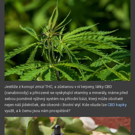
Jestliže z konopí zmizí THC, a zůstanou v ní terpeny, látky CBD
(canabinoidy) a přirozeně se vyskytující vitamíny a minerály, máme před
sebou poměrně výživný systém na přírodní bázi, který může obohatit
nejen náš jídelníček, ale obecně i životní styl. Kde všude lze
CBD kapky
využít, a k čemu jsou nám prospěšné?