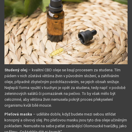
Studený olej
– kvalitní CBD oleje se lisují procesem za studena. Tím
pádem v nich zůstává většina živin v původním složení, a zahříváním
oleje, případně zbytečným podchlazováním, se jejich obsah snižuje.
Nejlepší forma využití v kuchyni je opět za studena, tedy např. v podobě
zeleninových salátů či pomazánek na pečivo. To by však mělo být
celozrnné, aby většina živin nemusela pokrýt proces překyselení
organismu kvůli bílé mouce.
Pleťová maska
– uděláte dobře, když budete mezi sebou střídat
konopný a olivový olej. Pro pleťovou masku jsou tyto dva oleje učiněným
pokladem. Nemusíte na sebe patlat zavánějící Olomoucké tvarůžky, jako
ve filmu „Což takhle dát si špenát“.