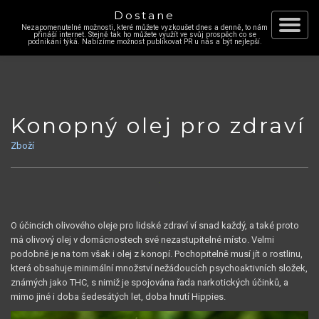
Dostane
Nezapomenutelné možnosti, které můžete vyzkoušet dnes a denně, to nám
Skip
přináší internet. Stejně tak ho můžete využít ve svůj prospěch co se
Toggle
podnikání týká. Nabízíme možnost publikovat PR u nás a být nejlepší.
to
content
navigat
Konopný olej pro zdraví
Zboží
O účincích olivového oleje pro lidské zdraví ví snad každý, a také proto
má olivový olej v domácnostech své nezastupitelné místo. Velmi
podobně je na tom však i olej z konopí. Pochopitelně musí jít o rostlinu,
která obsahuje minimální množství nežádoucích psychoaktivních složek,
známých jako THC, s nimiž je spojována řada narkotických účinků, a
mimo jiné i doba šedesátých let, doba hnutí Hippies.