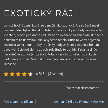
EXOTICKÝ RÁJ
Je jistě hodně zemí, které lze označit jako exotické. A zaručeně mezi
nimi nebude chybět Thajsko. Je to přímo exotický ráj. Tady se vám splní
všechno, o čem jste doma snili. Vaše dovolená v thajsku bude skutečně
balzámem na unavenou duši a vyčerpané tělo. Bude to velmi příjemná
injekce s velmi dlouhodobými účinky. Tady zažijete a poznáte během
dvou týdnů víc než doma za celý rok. Bude to parádní jízda na vlnách
neskutečně exotických zážitků. Pobyt v ráji vás po všech stránkách
nadchne a obohatí. Váš zisk bude mnohem větší než všechny vaše
investice.
4.5/5 - (4 votes)
Posted in Nezařazené
NAVIGACE
Pod stanem je příjemně
Ochranná fólie na iPhone 14 Pro Max