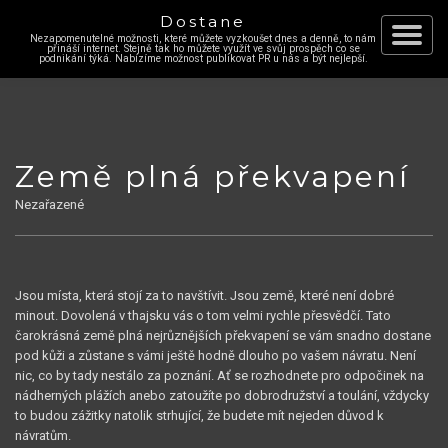
Dostane
Nezapomenutelné možnosti, které můžete vyzkoušet dnes a denně, to nám
Skip
přináší internet. Stejně tak ho můžete využít ve svůj prospěch co se
Toggle
podnikání týká. Nabízíme možnost publikovat PR u nás a být nejlepší.
to
content
navigat
Země plná překvapení
Nezařazené
Jsou místa, která stojí za to navštívit. Jsou země, které není dobré
minout.
Dovolená v thajsku
vás o tom velmi rychle přesvědčí. Tato
čarokrásná země plná nejrůznějších překvapení se vám snadno dostane
pod kůži a zůstane s vámi ještě hodně dlouho po vašem návratu. Není
nic, co by tady nestálo za poznání. Ať se rozhodnete pro odpočinek na
nádherných plážích anebo zatoužíte po dobrodružství a toulání, vždycky
to budou zážitky natolik strhující, že budete mít nejeden důvod k
návratům.