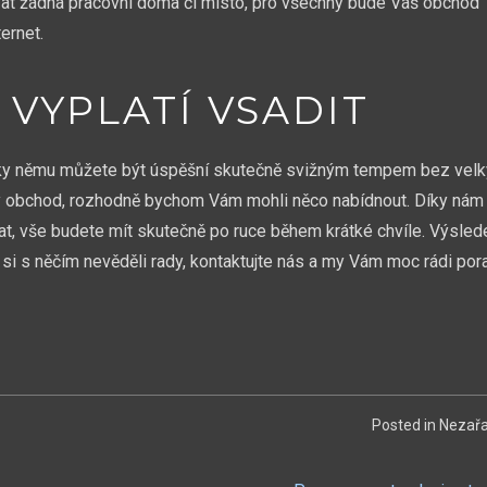
vat žádná pracovní doma či místo, pro všechny bude Váš obchod
ternet.
 VYPLATÍ VSADIT
 díky němu můžete být úspěšní skutečně svižným tempem bez vel
ový obchod, rozhodně bychom Vám mohli něco nabídnout. Díky nám 
at, vše budete mít skutečně po ruce během krátké chvíle. Výsle
e si s něčím nevěděli rady, kontaktujte nás a my Vám moc rádi por
Posted in Nezař