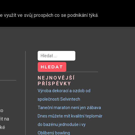
 využít ve svůj prospěch co se podnikání týká.
Vyhledávání
NEJNOVĚJŠÍ
PŘÍSPĚVKY
Výroba dekorací a ozdob od
společnosti Selvintech
Taneční maraton není jen zábava
co
Dnes můžete mít kvalitní teploměr
it na
do bazénu jednoduše i vy
lké
Oblíbený bowling