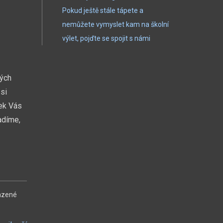
Pokud ještě stále tápete a
nemůžete vymyslet kam na školní
výlet, pojďte se spojit s námi
kých
si
dek Vás
adíme,
azené