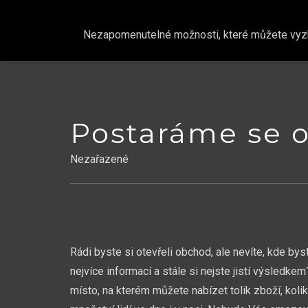
Nezapomenutelné možnosti, které můžete vyzkou
Skip
to
content
Postaráme se o
Nezařazené
Rádi byste si otevřeli obchod, ale nevíte, kde byst
nejvíce informací a stále si nejste jistí výsled
místo, na kterém můžete nabízet tolik zboží, koli