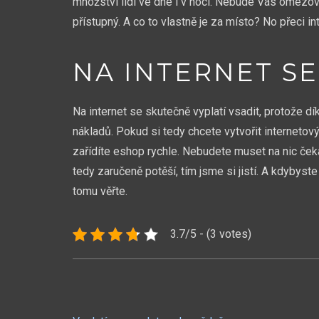
množství lidí ve dne i v noci. Nebude Vás omezo
přístupný. A co to vlastně je za místo? No přeci in
NA INTERNET SE
Na internet se skutečně vyplatí vsadit, protože
nákladů. Pokud si tedy chcete vytvořit internet
zařídíte
eshop rychle
. Nebudete muset na nic ček
tedy zaručeně potěší, tím jsme si jistí. A kdybyst
tomu věřte.
3.7/5 - (3 votes)