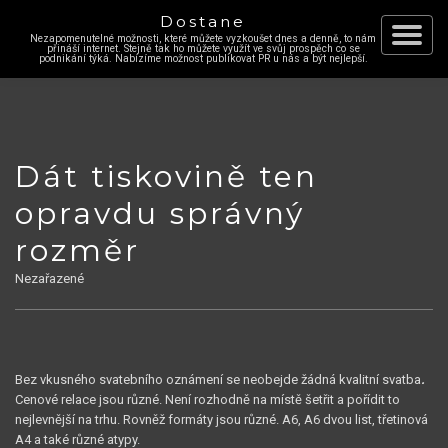
Dostane
Nezapomenutelné možnosti, které můžete vyzkoušet dnes a denně, to nám
Skip
přináší internet. Stejně tak ho můžete využít ve svůj prospěch co se
Toggle
podnikání týká. Nabízíme možnost publikovat PR u nás a být nejlepší.
to
content
navigat
Dát tiskovině ten
opravdu správný
rozměr
Nezařazené
Bez vkusného svatebního oznámení se neobejde žádná kvalitní svatba
.
Cenové relace jsou různé. Není rozhodně na místě šetřit a pořídit to
nejlevnější na trhu. Rovněž formáty jsou různé. A6, A6 dvou list, třetinová
A4 a také různé atypy.