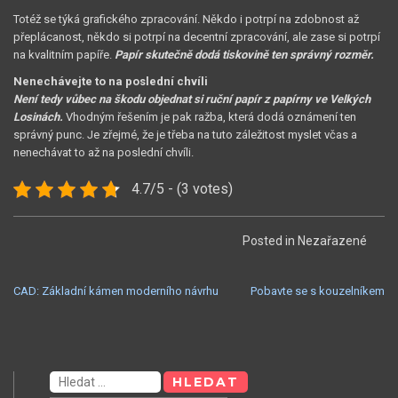
Totéž se týká grafického zpracování. Někdo i potrpí na zdobnost až
přeplácanost, někdo si potrpí na decentní zpracování, ale zase si potrpí
na kvalitním papíře.
Papír skutečně dodá tiskovině ten správný rozměr.
Nenechávejte to na poslední chvíli
Není tedy vůbec na škodu objednat si ruční papír z papírny ve Velkých
Losinách.
Vhodným řešením je pak ražba, která dodá oznámení ten
správný punc. Je zřejmé, že je třeba na tuto záležitost myslet včas a
nenechávat to až na poslední chvíli.
4.7/5 - (3 votes)
Posted in Nezařazené
NAVIGACE
CAD: Základní kámen moderního návrhu
Pobavte se s kouzelníkem
PRO
PŘÍSPĚVEK
Vyhledávání