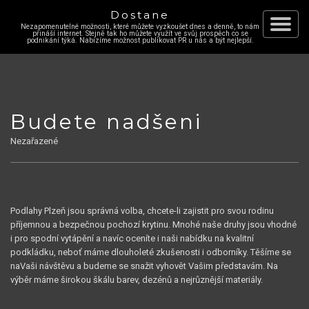
Dostane
Nezapomenutelné možnosti, které můžete vyzkoušet dnes a denně, to nám
Skip
přináší internet. Stejně tak ho můžete využít ve svůj prospěch co se
Toggle
podnikání týká. Nabízíme možnost publikovat PR u nás a být nejlepší.
to
content
navigat
Budete nadšeni
Nezařazené
Podlahy Plzeň
jsou správná volba, chcete-li zajistit pro svou rodinu
příjemnou a bezpečnou pochozí krytinu. Mnohé naše druhy jsou vhodné
i pro spodní vytápění a navíc oceníte i naši nabídku na kvalitní
podkládku, neboť máme dlouholeté zkušenosti i odborníky. Těšíme se
naVaši návštěvu a budeme se snažit vyhovět Vašim představám. Na
výběr máme širokou škálu barev, dezénů a nejrůznější materiály.