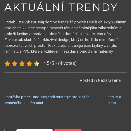
AKTUÁLNÍ TRENDY
Potřebujete vybavit svůj domov, kancelář, podnik i další objekty kvalitním
podlahami? Jsme schopni vyhovět těm nejnáročnějším zákazníkům a
položit krytiny z masivu z odolného domácího i exotického dřeva.
Získáte tak skutečně exkluzívní design, který se hodí do mimořádně
reprezentativních prostor. Praktičtější a levnější jsou krytiny z vinylu,
laminátu a PVC, které si vzhledem nezadají s přírodními materiály.
4.5/5 - (4 votes)
Posted in Nezařazené
NAVIGACE
Poptávka práce Brno: Nejlepší strategie pro získání
Ihrisko a
vysněného zaměstnání
lehno
PRO
PŘÍSPĚVEK